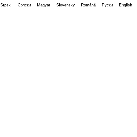
Srpski
Српски
Magyar
Slovenský
Română
Руски
English